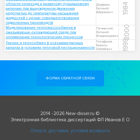
области перехода к развитому пузырьковому
1984
Дорфман,
кипению при вынужденном движении
Евгений
Абрамович
недогретых до температуры насыщения
жидкостей с целью совершенствования
гидролизных производств
2000
Моделирование тепломассообмена в
Пачевский,
смазывающе-охлаждающей среде при
Евгений
Владимирович
оптимизации технологических процессов
1999
Гильфанов,
Трение и теплообмен в осесимметричных
Камиль
каналах в условиях тепловой нестационарности
Хабибович
ФОРМА ОБРАТНОЙ СВЯЗИ
2014 -2026 New-disser.ru ©
Электронная библиотека диссертаций ФЛ Иванов Е О
Оплата, доставка, условия возврата