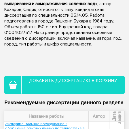
выпаривания и замораживания соленых вод
», автор —
Кахаров, Сидик, относится к типу: кандидатская
диссертация по специальности 05.14.05. Работа
подготовлена в городе Ташкент, Бухара в 1984 году.
Объем работы: 150 c. : ил. Внутренний код товара:
01004027517. На странице представлены основные
сведения о диссертации, включая название, автора, год,
город, тип работы и шифр специальности.
ДОБАВИТЬ ДИССЕРТАЦИЮ В КОРЗИНУ
Рекомендуемые диссертации данного раздела
ы
Д
а
т
а
з
а
щ
и
т
Название работы
Автор
Экспериментальное исследование и
обобщение опытных данных по теплоотдаче в