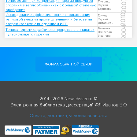
2007
Теплообмен при конденсации пара из продуктов
Путрик,
сгорания в теплообменниках с большой степенью
Сергей
Борисович
оребрения
Исследование эффективности использования
2010
Глухов,
тепловой энергии промышленными и бытовыми
Сергей
Витальевич
потребителями с внедрением ИТП
2004
Быченок,
Теплоэнергетика рабочего процесса в аппаратах
Вячеслав
пульсирующего горения
Иванович
ФОРМА ОБРАТНОЙ СВЯЗИ
2014 -2026 New-disser.ru ©
Электронная библиотека диссертаций ФЛ Иванов Е О
Оплата, доставка, условия возврата