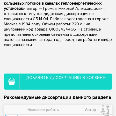
кольцевых потоков в каналах теплоэнергетических
установок
», автор — Громов, Николай Александрович,
относится к типу: кандидатская диссертация по
специальности 05.14.04. Работа подготовлена в городе
Москва в 1984 году. Объем работы: 229 c. : ил.
Внутренний код товара: 01003434466. На странице
представлены основные сведения о диссертации,
включая название, автора, год, город, тип работы и шифр
специальности.
ДОБАВИТЬ ДИССЕРТАЦИЮ В КОРЗИНУ
Рекомендуемые диссертации данного раздела
ы
Д
а
т
а
з
а
щ
и
т
Название работы
Автор