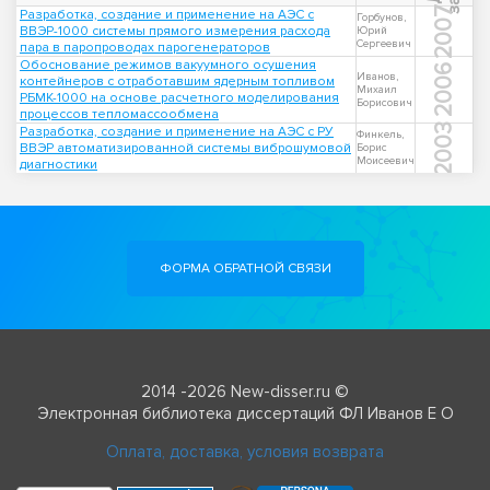
2007
Разработка, создание и применение на АЭС с
Горбунов,
ВВЭР-1000 системы прямого измерения расхода
Юрий
Сергеевич
пара в паропроводах парогенераторов
Обоснование режимов вакуумного осушения
2006
Иванов,
контейнеров с отработавшим ядерным топливом
Михаил
РБМК-1000 на основе расчетного моделирования
Борисович
процессов тепломассообмена
2003
Разработка, создание и применение на АЭС с РУ
Финкель,
ВВЭР автоматизированной системы виброшумовой
Борис
Моисеевич
диагностики
ФОРМА ОБРАТНОЙ СВЯЗИ
2014 -2026 New-disser.ru ©
Электронная библиотека диссертаций ФЛ Иванов Е О
Оплата, доставка, условия возврата