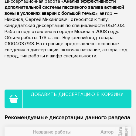
Диссертационная работа «
Анализ эффективности
дополнительной системы пассивного залива активной
зоны в условиях аварии с большой течью
», автор —
Никонов, Сергей Михайлович, относится к типу:
кандидатская диссертация по специальности 05.14.03.
Работа подготовлена в городе Москва в 2008 году.
Объем работы: 178 с. : ил.. Внутренний код товара:
01004037918. На странице представлены основные
сведения о диссертации, включая название, автора, год,
город, тип работы и шифр специальности.
ДОБАВИТЬ ДИССЕРТАЦИЮ В КОРЗИНУ
Рекомендуемые диссертации данного раздела
ы
Д
а
т
а
з
а
щ
и
т
Название работы
Автор