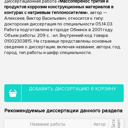
Диссертационная работа «
Массоперенос трития и
продуктов коррозии конструкционных материалов в
контурах с натриевым теплоносителем
», автор —
Алексеев, Виктор Васильевич, относится к типу:
докторская диссертация по специальности 05.14.03.
Работа подготовлена в городе Обнинск в 2001 году.
Объем работы: 209 с. : ил. Внутренний код товара:
01002303815. На странице представлены основные
сведения о диссертации, включая название, автора, год,
город, тип работы и шифр специальности.
ДОБАВИТЬ ДИССЕРТАЦИЮ В КОРЗИНУ
Рекомендуемые диссертации данного раздела
ы
Д
а
т
а
з
а
щ
и
т
Название работы
Автор