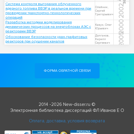
Система контроля выгорания облученного
2002
Олейник,
ядерного топлива ВВЭР в реальном времени при
Сергей
проведении транспортно-технологических
Григорьевич
операций
2000
Разработка методики моделирования
Кавун, Олег
динамических процессов на энергоблоках АЭС с
Юрьевич
реакторами ВВЭР
2005
Долганов,
Обоснование безопасности уран-графитовых
Кирилл
реакторов при осушении каналов
Сергеевич
ФОРМА ОБРАТНОЙ СВЯЗИ
2014 -2026 New-disser.ru ©
Электронная библиотека диссертаций ФЛ Иванов Е О
Оплата, доставка, условия возврата