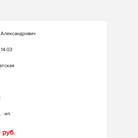
й Александрович
.14.03
атская
к
. : ил.
 руб.