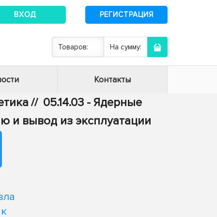
ВХОД
РЕГИСТРАЦИЯ
Товаров:
На сумму:
ости
Контакты
гетика
//
05.14.03 - Ядерные
ию и вывод из эксплуатации
а
зла
 к