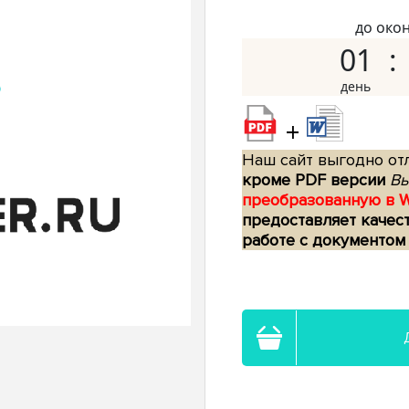
до око
01
+
Наш сайт выгодно отл
кроме PDF версии
Вы
преобразованную в 
предоставляет качес
работе с документом