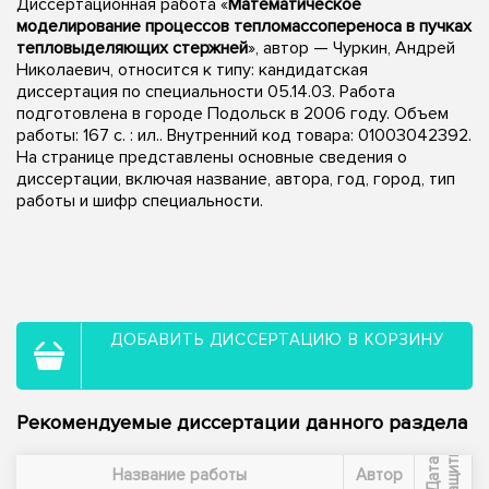
Диссертационная работа «
Математическое
моделирование процессов тепломассопереноса в пучках
тепловыделяющих стержней
», автор — Чуркин, Андрей
Николаевич, относится к типу: кандидатская
диссертация по специальности 05.14.03. Работа
подготовлена в городе Подольск в 2006 году. Объем
работы: 167 с. : ил.. Внутренний код товара: 01003042392.
На странице представлены основные сведения о
диссертации, включая название, автора, год, город, тип
работы и шифр специальности.
ДОБАВИТЬ ДИССЕРТАЦИЮ В КОРЗИНУ
Рекомендуемые диссертации данного раздела
ы
Д
а
т
а
з
а
щ
и
т
Название работы
Автор