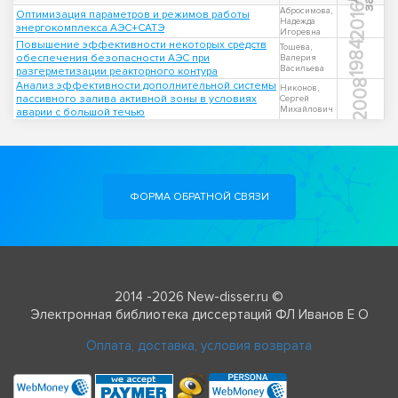
2016
Абросимова,
Оптимизация параметров и режимов работы
Надежда
энергокомплекса АЭС+САТЭ
Игоревна
Повышение эффективности некоторых средств
1984
Тошева,
обеспечения безопасности АЭС при
Валерия
Васильева
разгерметизации реакторного контура
2008
Анализ эффективности дополнительной системы
Никонов,
пассивного залива активной зоны в условиях
Сергей
Михайлович
аварии с большой течью
ФОРМА ОБРАТНОЙ СВЯЗИ
2014 -2026 New-disser.ru ©
Электронная библиотека диссертаций ФЛ Иванов Е О
Оплата, доставка, условия возврата