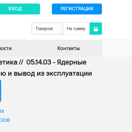
ВХОД
РЕГИСТРАЦИЯ
Товаров:
На сумму:
ости
Контакты
гетика
//
05.14.03 - Ядерные
ию и вывод из эксплуатации
ых
ров