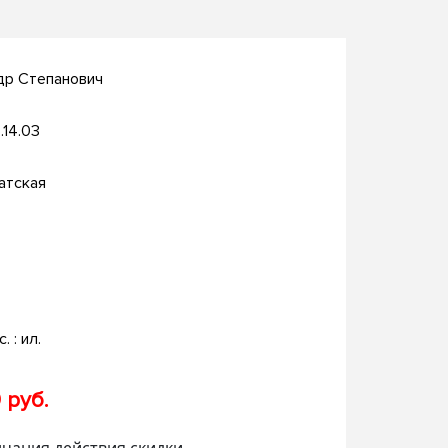
др Степанович
.14.03
атская
. : ил.
 руб.