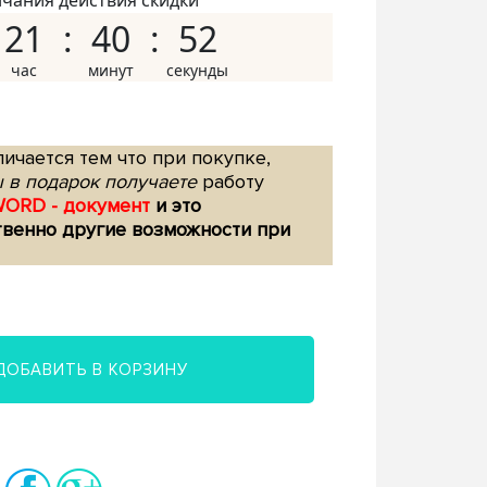
нчания действия скидки
21
40
51
ичается тем что при покупке,
 в подарок получаете
работу
WORD - документ
и это
твенно другие возможности при
ДОБАВИТЬ В КОРЗИНУ