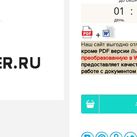
до око
01
+
Наш сайт выгодно отл
кроме PDF версии
Вы
преобразованную в 
предоставляет качес
работе с документом