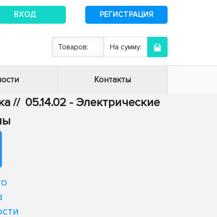
ВХОД
РЕГИСТРАЦИЯ
Товаров:
На сумму:
ости
Контакты
ка
//
05.14.02 - Электрические
мы
го
в
ости