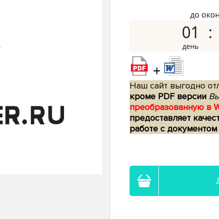
до око
01
+
Наш сайт выгодно отл
кроме PDF версии
Вы
преобразованную в 
предоставляет качес
работе с документом