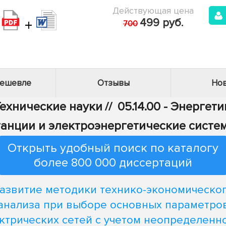
Действующая цена
+
499 руб.
700
дешевле
Отзывы
Нов
Технические науки
//
05.14.00 - Энергети
танции и электроэнергетические систе
Открыть удобный поиск по каталогу
более 800 000 диссертаций
азвитие методики технико-экономическо
анализа при выборе основных параметро
ктрических сетей с учетом неопределенн