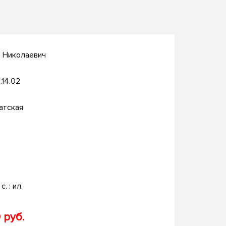
й Николаевич
.14.02
атская
с. : ил.
 руб.