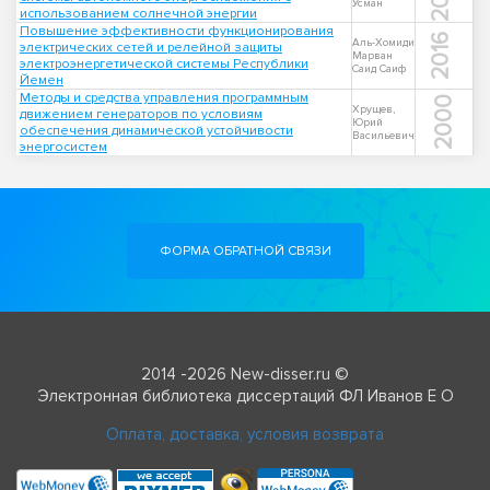
Усман
использованием солнечной энергии
Повышение эффективности функционирования
2016
Аль-Хомиди
электрических сетей и релейной защиты
Марван
электроэнергетической системы Республики
Саид Саиф
Йемен
Методы и средства управления программным
2000
Хрущев,
движением генераторов по условиям
Юрий
обеспечения динамической устойчивости
Васильевич
энергосистем
ФОРМА ОБРАТНОЙ СВЯЗИ
2014 -2026 New-disser.ru ©
Электронная библиотека диссертаций ФЛ Иванов Е О
Оплата, доставка, условия возврата