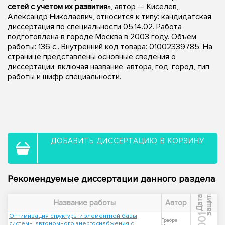
сетей с учетом их развития
», автор — Киселев,
Александр Николаевич, относится к типу: кандидатская
диссертация по специальности 05.14.02. Работа
подготовлена в городе Москва в 2003 году. Объем
работы: 136 с.. Внутренний код товара: 01002339785. На
странице представлены основные сведения о
диссертации, включая название, автора, год, город, тип
работы и шифр специальности.
ДОБАВИТЬ ДИССЕРТАЦИЮ В КОРЗИНУ
Рекомендуемые диссертации данного раздела
ы
Д
а
т
а
з
а
щ
и
т
Название работы
Автор
Оптимизация структуры и элементной базы
2001
Траоре
системы автономного энергоснабжения с