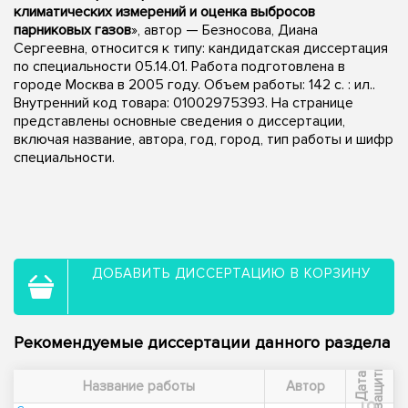
климатических измерений и оценка выбросов
парниковых газов
», автор — Безносова, Диана
Сергеевна, относится к типу: кандидатская диссертация
по специальности 05.14.01. Работа подготовлена в
городе Москва в 2005 году. Объем работы: 142 с. : ил..
Внутренний код товара: 01002975393. На странице
представлены основные сведения о диссертации,
включая название, автора, год, город, тип работы и шифр
специальности.
ДОБАВИТЬ ДИССЕРТАЦИЮ В КОРЗИНУ
Рекомендуемые диссертации данного раздела
ы
Д
а
т
а
з
а
щ
и
т
Название работы
Автор