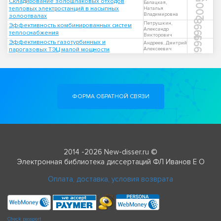
2005
Складирование золошлаковых отходов
Балацкая,
тепловых электростанций в насыпных
Наталья
Владимировна
золоотвалах
1998
Петрушкин,
Эффективность комбинированных систем
Александр
теплоснабжения
Викторович
1999
Эффективность газотурбинных и
Андреев, Дмитрий
парогазовых ТЭЦ малой мощности
Алексеевич
ФОРМА ОБРАТНОЙ СВЯЗИ
2014 -2026 New-disser.ru ©
Электронная библиотека диссертаций ФЛ Иванов Е О
Оплата, доставка, условия возврата
Check passport