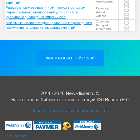
Алексеевна
занятий
2002
Разработка методов и комплекса программ
Кузьмин,
параллельных вычислений для расчёта
Антон
Олегович
кусочно-однородных упругих тел
2002
Савельев,
Математическое моделирование переходного
Валерий
излучения в физике высоких энергий
Иванович
ФОРМА ОБРАТНОЙ СВЯЗИ
2014 -2026 New-disser.ru ©
Электронная библиотека диссертаций ФЛ Иванов Е О
Оплата, доставка, условия возврата
Check passport