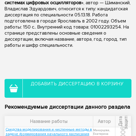
системах цифровых осцилляторов
», автор — Шиманский,
Владислав Эдуардович, относится к типу: кандидатская
диссертация по специальности 05.13.18. Работа
подготовлена в городе Ярославль в 2002 году. Объем
работы: 150 с.. Внутренний код товара: 01002293254. На
странице представлены основные сведения о
диссертации, включая название, автора, год, город, тип
работы и шифр специальности.
ДОБАВИТЬ ДИССЕРТАЦИЮ В КОРЗИНУ
Рекомендуемые диссертации данного раздела
ы
Д
а
т
а
з
а
щ
и
т
Название работы
Автор
2006
Средства моделирования и численные методы в
Макарцова,
задаче формирования начального расписания
Екатерина