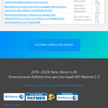
Иванович
гидродинамических процессов
2002
Гревцев,
Математические модели параметрического
Анатолий
синтеза смесевых растворителей
Федорович
Моделирование процесса развозки
2010
Блинов, Иван
однородного груза от одного отправителя
Владимирович
нескольким получателям
ФОРМА ОБРАТНОЙ СВЯЗИ
2014 -2026 New-disser.ru ©
Электронная библиотека диссертаций ФЛ Иванов Е О
Оплата, доставка, условия возврата
Check passport