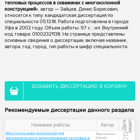
тепловых процессов в скважинах с многоколонной
конструкцией
», автор — Зайцев, Денис Борисович,
относится к типу: кандидатская диссертация по
специальности 05.13.18. Работа подготовлена в городе
Уфа в 2002 году. Объем работы: 97 с. : ил. Внутренний
код товара: 01002321138. На странице представлены
основные сведения о диссертации, включая название,
автора, год, город, тип работы и шифр специальности.
ДОБАВИТЬ ДИССЕРТАЦИЮ В КОРЗИНУ
Рекомендуемые диссертации данного раздела
ы
Д
а
т
а
з
а
щ
и
т
Название работы
Автор
Многосеточная технология для
2013
Мартыненко,
математического моделирования тепловых и
Сергей