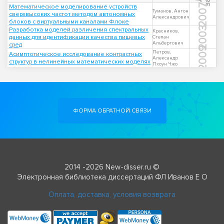
2007
Математическое моделирование устройств
Туманов, Антон
сверхвысоких частот методом автономных
Александрович
блоков с виртуальными каналами Флоке
2003
Разработка моделей различения спектральных
Красников,
данных для идентификации качества пищевых
Степан
Альбертович
сред
2009
Петров,
Асимптотическое исследование контрастных
Александр
структур в нелинейных математических моделях
Пхоун Чжо
ФОРМА ОБРАТНОЙ СВЯЗИ
2014 -2026 New-disser.ru ©
Электронная библиотека диссертаций ФЛ Иванов Е О
Оплата, доставка, условия возврата