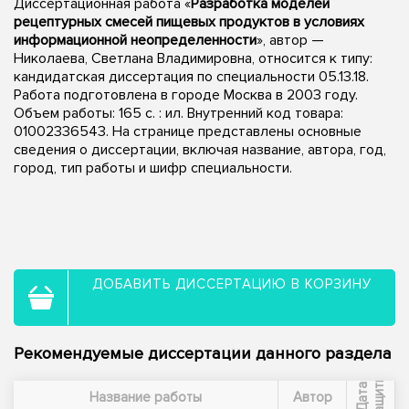
Диссертационная работа «
Разработка моделей
рецептурных смесей пищевых продуктов в условиях
информационной неопределенности
», автор —
Николаева, Светлана Владимировна, относится к типу:
кандидатская диссертация по специальности 05.13.18.
Работа подготовлена в городе Москва в 2003 году.
Объем работы: 165 с. : ил. Внутренний код товара:
01002336543. На странице представлены основные
сведения о диссертации, включая название, автора, год,
город, тип работы и шифр специальности.
ДОБАВИТЬ ДИССЕРТАЦИЮ В КОРЗИНУ
Рекомендуемые диссертации данного раздела
ы
Д
а
т
а
з
а
щ
и
т
Название работы
Автор