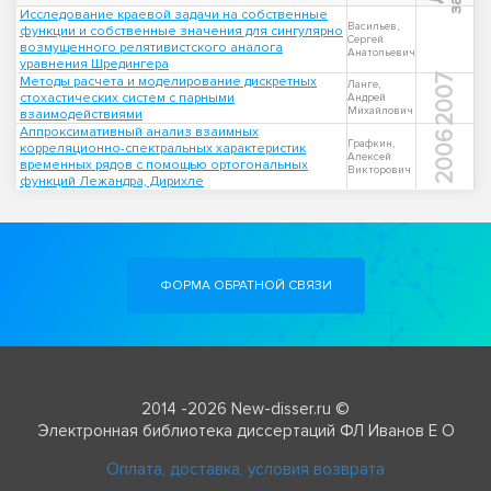
Исследование краевой задачи на собственные
Васильев,
функции и собственные значения для сингулярно
Сергей
возмущенного релятивистского аналога
Анатольевич
уравнения Шредингера
2007
Методы расчета и моделирование дискретных
Ланге,
стохастических систем с парными
Андрей
Михайлович
взаимодействиями
Аппроксимативный анализ взаимных
2006
Графкин,
корреляционно-спектральных характеристик
Алексей
временных рядов с помощью ортогональных
Викторович
функций Лежандра, Дирихле
ФОРМА ОБРАТНОЙ СВЯЗИ
2014 -2026 New-disser.ru ©
Электронная библиотека диссертаций ФЛ Иванов Е О
Оплата, доставка, условия возврата