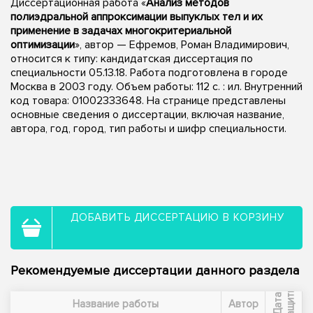
Диссертационная работа «
Анализ методов
полиэдральной аппроксимации выпуклых тел и их
применение в задачах многокритериальной
оптимизации
», автор — Ефремов, Роман Владимирович,
относится к типу: кандидатская диссертация по
специальности 05.13.18. Работа подготовлена в городе
Москва в 2003 году. Объем работы: 112 с. : ил. Внутренний
код товара: 01002333648. На странице представлены
основные сведения о диссертации, включая название,
автора, год, город, тип работы и шифр специальности.
ДОБАВИТЬ ДИССЕРТАЦИЮ В КОРЗИНУ
Рекомендуемые диссертации данного раздела
ы
Д
а
т
а
з
а
щ
и
т
Название работы
Автор