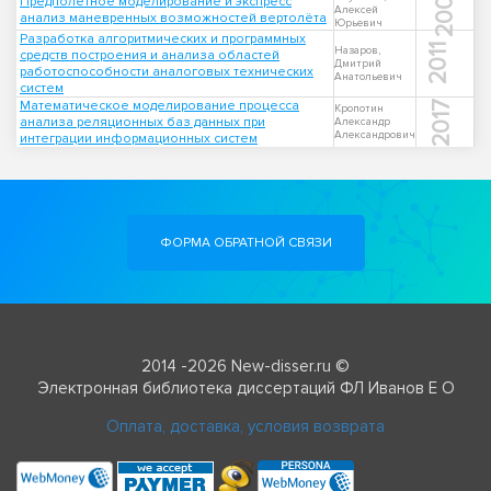
2007
Предполётное моделирование и экспресс
Алексей
анализ маневренных возможностей вертолёта
Юрьевич
Разработка алгоритмических и программных
2011
Назаров,
средств построения и анализа областей
Дмитрий
работоспособности аналоговых технических
Анатольевич
систем
Математическое моделирование процесса
2017
Кропотин
анализа реляционных баз данных при
Александр
Александрович
интеграции информационных систем
ФОРМА ОБРАТНОЙ СВЯЗИ
2014 -2026 New-disser.ru ©
Электронная библиотека диссертаций ФЛ Иванов Е О
Оплата, доставка, условия возврата