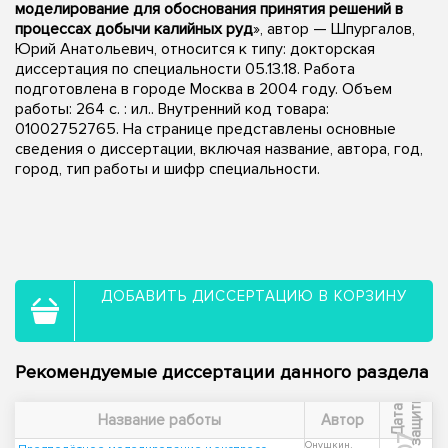
моделирование для обоснования принятия решений в
процессах добычи калийных руд
», автор — Шпургалов,
Юрий Анатольевич, относится к типу: докторская
диссертация по специальности 05.13.18. Работа
подготовлена в городе Москва в 2004 году. Объем
работы: 264 с. : ил.. Внутренний код товара:
01002752765. На странице представлены основные
сведения о диссертации, включая название, автора, год,
город, тип работы и шифр специальности.
ДОБАВИТЬ ДИССЕРТАЦИЮ В КОРЗИНУ
Рекомендуемые диссертации данного раздела
ы
Д
а
т
а
з
а
щ
и
т
Название работы
Автор
Онушкин,