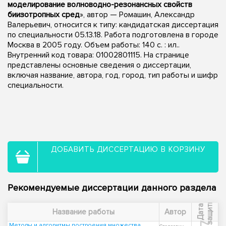
моделирование волноводно-резонансных свойств
биизотропных сред
», автор — Ромашин, Александр
Валерьевич, относится к типу: кандидатская диссертация
по специальности 05.13.18. Работа подготовлена в городе
Москва в 2005 году. Объем работы: 140 с. : ил..
Внутренний код товара: 01002801115. На странице
представлены основные сведения о диссертации,
включая название, автора, год, город, тип работы и шифр
специальности.
ДОБАВИТЬ ДИССЕРТАЦИЮ В КОРЗИНУ
Рекомендуемые диссертации данного раздела
ы
Д
а
т
а
з
а
щ
и
т
Название работы
Автор
Методы и алгоритмы построения множества