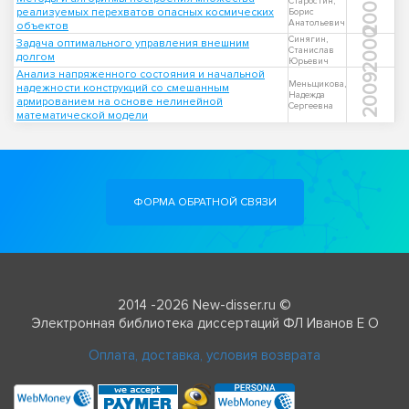
2007
Старостин,
реализуемых перехватов опасных космических
Борис
Анатольевич
объектов
2000
Синягин,
Задача оптимального управления внешним
Станислав
долгом
Юрьевич
Анализ напряженного состояния и начальной
2009
Меньщикова,
надежности конструкций со смешанным
Надежда
армированием на основе нелинейной
Сергеевна
математической модели
ФОРМА ОБРАТНОЙ СВЯЗИ
2014 -2026 New-disser.ru ©
Электронная библиотека диссертаций ФЛ Иванов Е О
Оплата, доставка, условия возврата