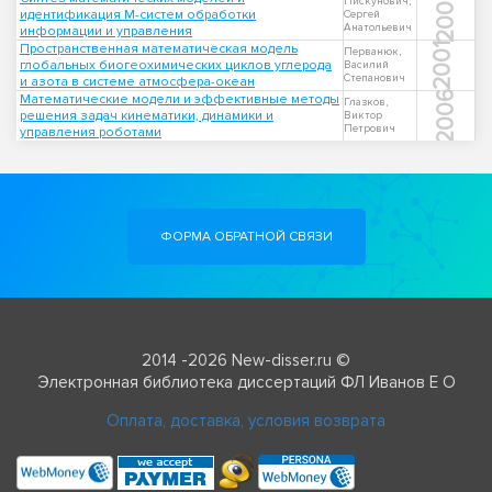
2002
Пискунович,
идентификация М-систем обработки
Сергей
Анатольевич
информации и управления
Пространственная математическая модель
2001
Перванюк,
глобальных биогеохимических циклов углерода
Василий
Степанович
и азота в системе атмосфера-океан
2006
Математические модели и эффективные методы
Глазков,
решения задач кинематики, динамики и
Виктор
Петрович
управления роботами
ФОРМА ОБРАТНОЙ СВЯЗИ
2014 -2026 New-disser.ru ©
Электронная библиотека диссертаций ФЛ Иванов Е О
Оплата, доставка, условия возврата