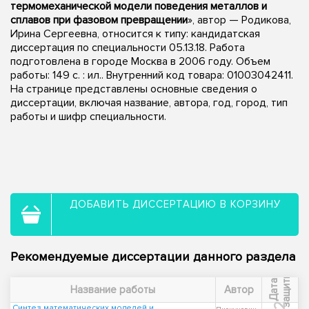
термомеханической модели поведения металлов и
сплавов при фазовом превращении
», автор — Родикова,
Ирина Сергеевна, относится к типу: кандидатская
диссертация по специальности 05.13.18. Работа
подготовлена в городе Москва в 2006 году. Объем
работы: 149 с. : ил.. Внутренний код товара: 01003042411.
На странице представлены основные сведения о
диссертации, включая название, автора, год, город, тип
работы и шифр специальности.
ДОБАВИТЬ ДИССЕРТАЦИЮ В КОРЗИНУ
Рекомендуемые диссертации данного раздела
ы
Д
а
т
а
з
а
щ
и
т
Название работы
Автор
Синтез математических моделей и