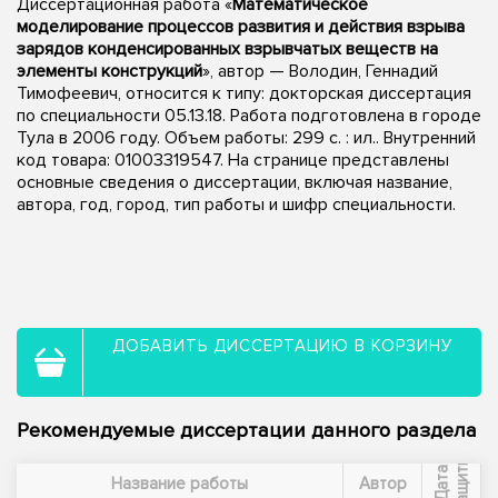
Диссертационная работа «
Математическое
моделирование процессов развития и действия взрыва
зарядов конденсированных взрывчатых веществ на
элементы конструкций
», автор — Володин, Геннадий
Тимофеевич, относится к типу: докторская диссертация
по специальности 05.13.18. Работа подготовлена в городе
Тула в 2006 году. Объем работы: 299 с. : ил.. Внутренний
код товара: 01003319547. На странице представлены
основные сведения о диссертации, включая название,
автора, год, город, тип работы и шифр специальности.
ДОБАВИТЬ ДИССЕРТАЦИЮ В КОРЗИНУ
Рекомендуемые диссертации данного раздела
ы
Д
а
т
а
з
а
щ
и
т
Название работы
Автор