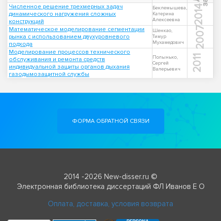
Численное решение трехмерных задач
2014
Беклемышева,
динамического нагружения сложных
Катерина
Алексеевна
конструкций
2007
Математическое моделирование сегментации
Шенкао,
рынка с использованием двухуровневого
Тимур
Мухамедович
подхода
Моделирование процессов технического
2011
Полынько,
обслуживания и ремонта средств
Сергей
индивидуальной защиты органов дыхания
Валерьевич
газодымозащитной службы
ФОРМА ОБРАТНОЙ СВЯЗИ
2014 -2026 New-disser.ru ©
Электронная библиотека диссертаций ФЛ Иванов Е О
Оплата, доставка, условия возврата