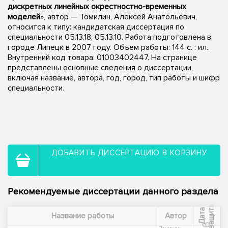
дискретных линейных окрестностно-временных
моделей
», автор — Томилин, Алексей Анатольевич,
относится к типу: кандидатская диссертация по
специальности 05.13.18, 05.13.10. Работа подготовлена в
городе Липецк в 2007 году. Объем работы: 144 с. : ил..
Внутренний код товара: 01003402447. На странице
представлены основные сведения о диссертации,
включая название, автора, год, город, тип работы и шифр
специальности.
ДОБАВИТЬ ДИССЕРТАЦИЮ В КОРЗИНУ
Рекомендуемые диссертации данного раздела
ы
Д
а
т
а
з
а
щ
и
т
Название работы
Автор