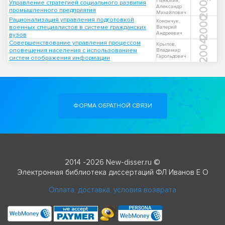
2006
Панюхин,
Управление стратегией социального развития
Александр
промышленного предприятия
Михайлович
2000
Рационализация управления подготовкой
Конончук,
военных специалистов в системе гражданских
Валерий
Андреевич
вузов
2004
Совершенствование управления процессом
Крылов,
оповещения населения с использованием
Владимир
Гарольдович
систем отображения информации
ФОРМА ОБРАТНОЙ СВЯЗИ
2014 -2026 New-disser.ru ©
Электронная библиотека диссертаций ФЛ Иванов Е О
Оплата, доставка, условия возврата