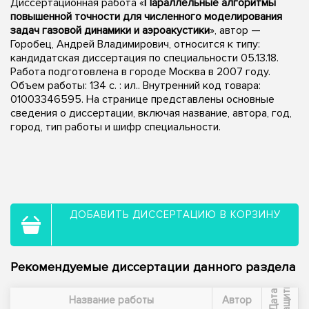
Диссертационная работа «
Параллельные алгоритмы
повышенной точности для численного моделирования
задач газовой динамики и аэроакустики
», автор —
Горобец, Андрей Владимирович, относится к типу:
кандидатская диссертация по специальности 05.13.18.
Работа подготовлена в городе Москва в 2007 году.
Объем работы: 134 с. : ил.. Внутренний код товара:
01003346595. На странице представлены основные
сведения о диссертации, включая название, автора, год,
город, тип работы и шифр специальности.
ДОБАВИТЬ ДИССЕРТАЦИЮ В КОРЗИНУ
Рекомендуемые диссертации данного раздела
ы
Д
а
т
а
з
а
щ
и
т
Название работы
Автор