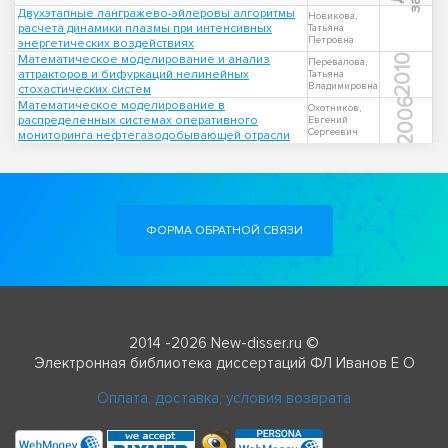
Двухэтапные лангражево-эйлеровы алгоритмы
Новикова,
расчета динамики плазмы при интенсивных
Татьяна
Петровна
энергетических воздействиях
Математическое моделирование и анализ
2010
Перевалова,
аттракторов и бифуркаций нелинейных
Татьяна
Владимировна
стохастических систем
2006
Математическое моделирование в
Охотников,
распределенных системах оперативного
Евгений
Сергеевич
мониторинга нефтегазодобывающей отрасли
ФОРМА ОБРАТНОЙ СВЯЗИ
2014 -2026 New-disser.ru ©
Электронная библиотека диссертаций ФЛ Иванов Е О
Оплата, доставка, условия возврата