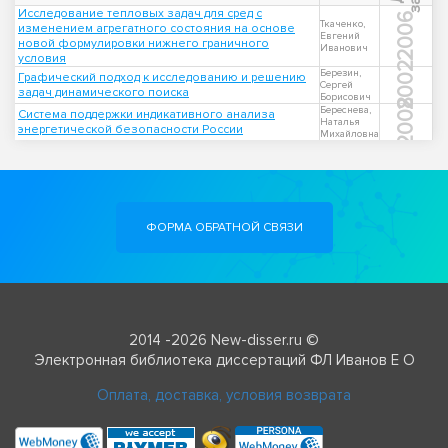
Исследование тепловых задач для сред с
2006
Ткаченко,
изменением агрегатного состояния на основе
Евгений
новой формулировки нижнего граничного
Иванович
условия
2002
Березин,
Графический подход к исследованию и решению
Сергей
задач динамического поиска
Борисович
2008
Береснева,
Система поддержки индикативного анализа
Наталья
энергетической безопасности России
Михайловна
ФОРМА ОБРАТНОЙ СВЯЗИ
2014 -2026 New-disser.ru ©
Электронная библиотека диссертаций ФЛ Иванов Е О
Оплата, доставка, условия возврата