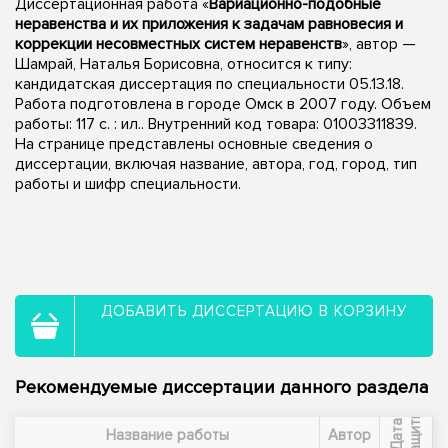
Диссертационная работа «
Вариационно-подобные
неравенства и их приложения к задачам равновесия и
коррекции несовместных систем неравенств
», автор —
Шамрай, Наталья Борисовна, относится к типу:
кандидатская диссертация по специальности 05.13.18.
Работа подготовлена в городе Омск в 2007 году. Объем
работы: 117 с. : ил.. Внутренний код товара: 01003311839.
На странице представлены основные сведения о
диссертации, включая название, автора, год, город, тип
работы и шифр специальности.
ДОБАВИТЬ ДИССЕРТАЦИЮ В КОРЗИНУ
Рекомендуемые диссертации данного раздела
ы
Д
а
т
а
з
а
щ
и
т
Название работы
Автор