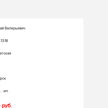
ай Валерьевич
.13.18
атская
рск
 : ил.
 руб.