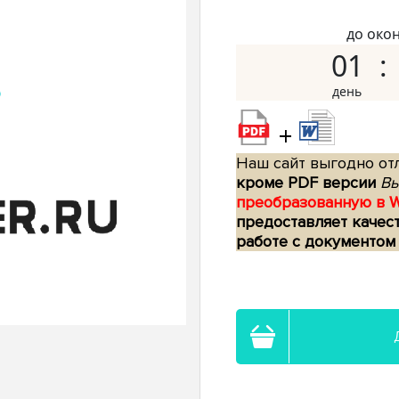
до око
01
+
Наш сайт выгодно отл
кроме PDF версии
Вы
преобразованную в 
предоставляет качес
работе с документом