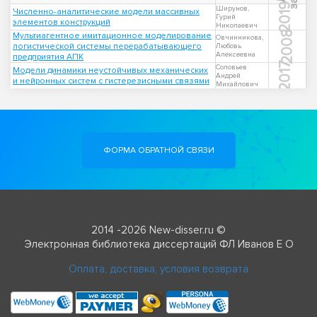
2019
Ширунов,
Численно-аналитические модели массивных
Гурий
элементов конструкций
Николаевич
2008
Мультиагентное имитационное моделирование
Овчинникова,
логистической системы перерабатывающего
Любовь
Алексеевна
предприятия АПК
2017
Соловьев
Модели динамики неустойчивых механических
Андрей
и нейронных систем с гистерезисными связями
Михайлович
ФОРМА ОБРАТНОЙ СВЯЗИ
2014 -2026 New-disser.ru ©
Электронная библиотека диссертаций ФЛ Иванов Е О
Оплата, доставка, условия возврата