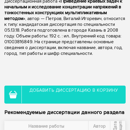
Диссертационная работа «
Приведение краевых задач к
начальным и исследование концентрации напряжений в
тонкостенных конструкциях мультипликативным
методом
», автор — Петров, Виталий Игоревич, относится
к типу: кандидатская диссертация по специальности
05.13.18. Работа подготовлена в городе Казань в 2008
году. Объем работы: 192 с. : ил.. Внутренний код товара:
01003816849. На странице представлены основные
сведения о диссертации, включая название, автора, год,
город, тип работы и шифр специальности.
ДОБАВИТЬ ДИССЕРТАЦИЮ В КОРЗИНУ
Рекомендуемые диссертации данного раздела
ы
Д
а
т
а
з
а
щ
и
т
Название работы
Автор