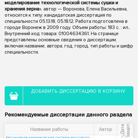
моделирование технологической системы сушки и
хранения зерна
», автор — Воронова, Елена Васильевна,
относится к типу: кандидатская диссертация по
специальности 05.13.18, 05.18.12. Работа подготовлена в
городе Воронеж в 2009 году. Объем работы: 183 с. : ил..
Внутренний код товара: 01004634361. На странице
представлены основные сведения о диссертации,
включая название, автора, год, город, тип работы и шифр
специальности.
ДОБАВИТЬ ДИССЕРТАЦИЮ В КОРЗИНУ
Рекомендуемые диссертации данного раздела
ы
Д
а
т
а
з
а
щ
и
т
Название работы
Автор
Автономная немарковская система массового