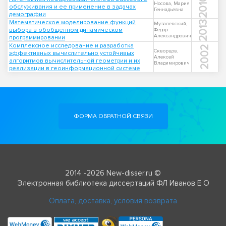
2010
Носова, Мария
обслуживания и ее применение в задачах
Геннадьевна
демографии
Математическое моделирование функций
2013
Музалевский,
выбора в обобщенном динамическом
Федор
Александрович
программировании
Комплексное исследование и разработка
2002
Скворцов,
эффективных вычислительно устойчивых
Алексей
алгоритмов вычислительной геометрии и их
Владимирович
реализации в геоинформационной системе
ФОРМА ОБРАТНОЙ СВЯЗИ
2014 -2026 New-disser.ru ©
Электронная библиотека диссертаций ФЛ Иванов Е О
Оплата, доставка, условия возврата