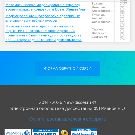
2009
Зезюлин,
Математическое моделирование структур,
Дмитрий
возникающих в конденсате Бозе-Эйнштейна
Александрович
2004
Пугачев,
Моделирование и разработка адаптивных
Андрей
электронных учебных курсов
Александрович
Математические модели оптимизации
2008
Струков,
стратегий налоговых сборов и условий
Владимир
появления объективных для производства
Сергеевич
причин перехода к "теневой деятельности"
ФОРМА ОБРАТНОЙ СВЯЗИ
2014 -2026 New-disser.ru ©
Электронная библиотека диссертаций ФЛ Иванов Е О
Оплата, доставка, условия возврата