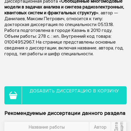
Диссертационная работа «
Обобщенные многомодовые
модели в задачах анализа и синтеза радиоэлектронных,
квантовых систем и фрактальных структур
», автор —
Данилаев, Максим Петрович, относится к типу:
докторская диссертация по специальности 05.13.18.
Работа подготовлена в городе Казань в 2010 году.
Объем работы: 278 с. : ил.. Внутренний код товара:
01004952967. На странице представлены основные
сведения о диссертации, включая название, автора, год,
город, тип работы и шифр специальности.
ДОБАВИТЬ ДИССЕРТАЦИЮ В КОРЗИНУ
Рекомендуемые диссертации данного раздела
ы
Д
а
т
а
з
а
щ
и
т
Название работы
Автор