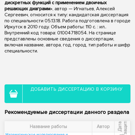
дискретных функций с применением двоичных
решающих диаграмм
», автор — Игнатьев, Алексей
Сергеевич, относится к типу: кандидатская диссертация
по специальности 05.13.18. Работа подготовлена в городе
Иркутск в 2010 году. Объем работы: 110 с. : ил..
Внутренний код товара: 01004718054. На странице
представлены основные сведения о диссертации,
включая название, автора, год, город, тип работы и шифр
специальности.
ДОБАВИТЬ ДИССЕРТАЦИЮ В КОРЗИНУ
Рекомендуемые диссертации данного раздела
ы
Д
а
т
а
з
а
щ
и
т
Название работы
Автор
Математическое моделирование и