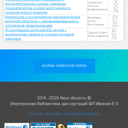
2004
Гривенная,
инструментальная оценка тарифных
Наталья
показателей на основе многомерного
Владимировна
статистического анализа
Разработка и исследование математических
2012
Моисеева,
моделей объектов с самовыравниванием и
Елена
Викторовна
алгоритмов управления ими
Исследование моделей RQ-систем с
2011
Судыко, Елена
конфликтами заявок в условии большой
Александровна
задержки
ФОРМА ОБРАТНОЙ СВЯЗИ
2014 -2026 New-disser.ru ©
Электронная библиотека диссертаций ФЛ Иванов Е О
Оплата, доставка, условия возврата