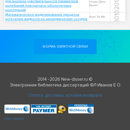
2012
для анализа чувствительности параметров
Нгуен Динь
колебаний пластинчато-оболочечных
Дыонг
конструкций
2010
Математическое моделирование процесса
Аунг Зо Мо
истечения жидкости из цилиндрических сосудов
ФОРМА ОБРАТНОЙ СВЯЗИ
2014 -2026 New-disser.ru ©
Электронная библиотека диссертаций ФЛ Иванов Е О
Оплата, доставка, условия возврата
Check passport