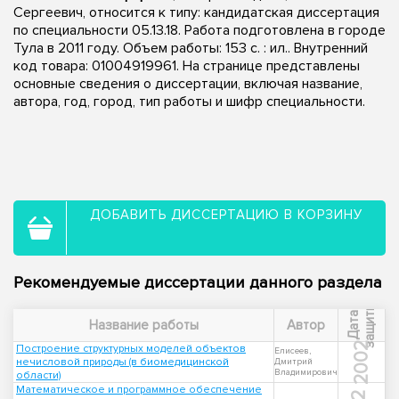
Сергеевич, относится к типу: кандидатская диссертация
по специальности 05.13.18. Работа подготовлена в городе
Тула в 2011 году. Объем работы: 153 с. : ил.. Внутренний
код товара: 01004919961. На странице представлены
основные сведения о диссертации, включая название,
автора, год, город, тип работы и шифр специальности.
ДОБАВИТЬ ДИССЕРТАЦИЮ В КОРЗИНУ
Рекомендуемые диссертации данного раздела
ы
Д
а
т
а
з
а
щ
и
т
Название работы
Автор
2002
Построение структурных моделей объектов
Елисеев,
нечисловой природы (в биомедицинской
Дмитрий
Владимирович
области)
Математическое и программное обеспечение