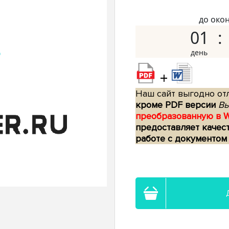
до око
01
+
Наш сайт выгодно отл
кроме PDF версии
Вы
преобразованную в 
предоставляет качес
работе с документом