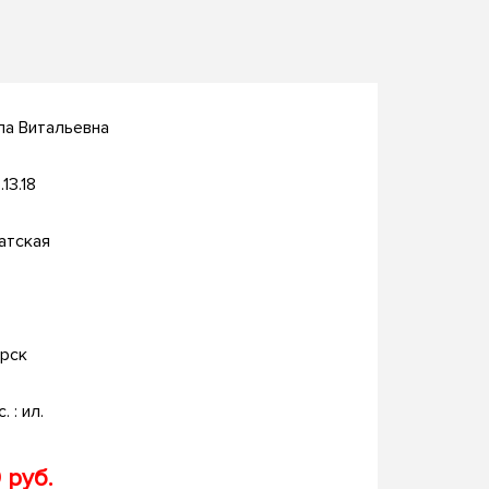
ла Витальевна
.13.18
атская
рск
. : ил.
 руб.