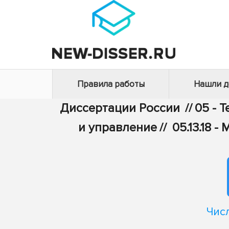
Правила работы
Нашли 
Диссертации России
//
05 - 
и управление
//
05.13.18
Чис