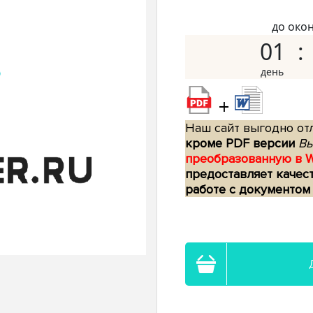
до око
01
+
Наш сайт выгодно отл
кроме PDF версии
Вы
преобразованную в 
предоставляет качес
работе с документом