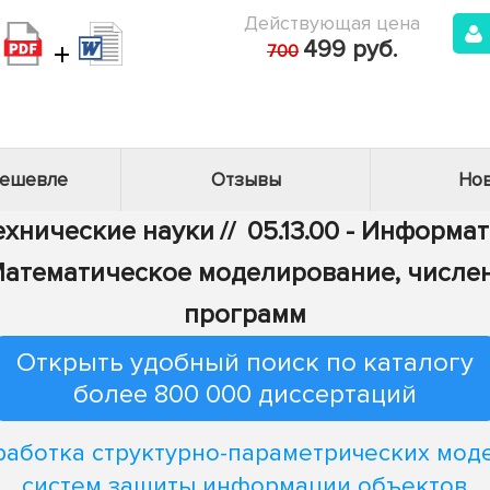
Действующая цена
+
499 руб.
700
дешевле
Отзывы
Нов
Технические науки
//
05.13.00 - Информа
 - Математическое моделирование, числ
программ
Открыть удобный поиск по каталогу
более 800 000 диссертаций
работка структурно-параметрических мод
систем защиты информации объектов