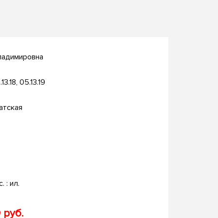
ладимировна
13.18, 05.13.19
атская
. : ил.
 руб.