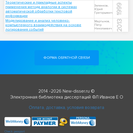
Теоретические и прикладные аспекты
1999
Зеленков,
применения метода аналогии в системах
Юрий
автоматической обработки текстовой
Григорьевич
информации
Моделирование и анализ человеко-
2013
Мартынов,
компьютерного взаимодействия на основе
Пётр
Николаевич
логирования событий
ФОРМА ОБРАТНОЙ СВЯЗИ
2014 -2026 New-disser.ru ©
Электронная библиотека диссертаций ФЛ Иванов Е О
Оплата, доставка, условия возврата
Check passport