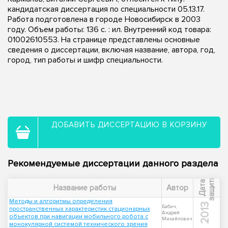
кандидатская диссертация по специальности 05.13.17.
Работа подготовлена в городе Новосибирск в 2003
году. Объем работы: 136 с. : ил. Внутренний код товара:
01002610553. На странице представлены основные
сведения о диссертации, включая название, автора, год,
город, тип работы и шифр специальности.
ДОБАВИТЬ ДИССЕРТАЦИЮ В КОРЗИНУ
Рекомендуемые диссертации данного раздела
ы
Д
а
т
а
з
а
щ
и
т
Название работы
Автор
Методы и алгоритмы определения
2013
Бабич,
пространственных характеристик стационарных
Андрей
объектов при навигации мобильного робота с
Михайлович
монокулярной системой технического зрения