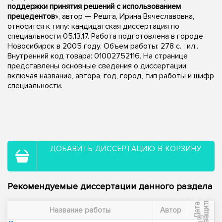
поддержки принятия решений с использованием
прецедентов
», автор — Решта, Ирина Вячеславовна,
относится к типу: кандидатская диссертация по
специальности 05.13.17. Работа подготовлена в городе
Новосибирск в 2005 году. Объем работы: 278 с. : ил..
Внутренний код товара: 01002752116. На странице
представлены основные сведения о диссертации,
включая название, автора, год, город, тип работы и шифр
специальности.
ДОБАВИТЬ ДИССЕРТАЦИЮ В КОРЗИНУ
Рекомендуемые диссертации данного раздела
ы
Д
а
т
а
з
а
щ
и
т
Название работы
Автор