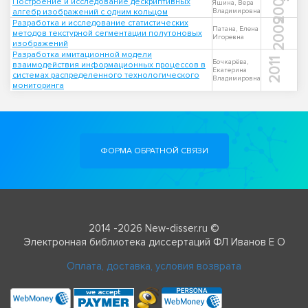
2009
Построение и исследование дескриптивных
Яшина, Вера
алгебр изображений с одним кольцом
Владимировна
2009
Разработка и исследование статистических
Патана, Елена
методов текстурной сегментации полутоновых
Игоревна
изображений
Разработка имитационной модели
2011
Бочкарёва,
взаимодействия информационных процессов в
Екатерина
системах распределенного технологического
Владимировна
мониторинга
ФОРМА ОБРАТНОЙ СВЯЗИ
2014 -2026 New-disser.ru ©
Электронная библиотека диссертаций ФЛ Иванов Е О
Оплата, доставка, условия возврата