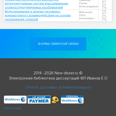
2013
Томакова,
интеллектуальных систем классификации
Римма
Александровна
сложноструктурируемых изображений
Моделирование и анализ человеко-
2013
Мартынов,
компьютерного взаимодействия на основе
Пётр
Николаевич
логирования событий
ФОРМА ОБРАТНОЙ СВЯЗИ
2014 -2026 New-disser.ru ©
Электронная библиотека диссертаций ФЛ Иванов Е О
Оплата, доставка, условия возврата
Check passport