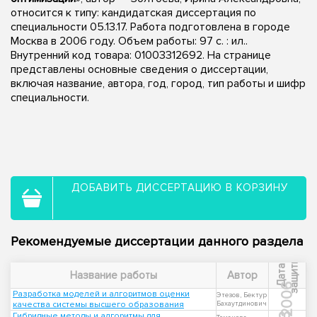
относится к типу: кандидатская диссертация по
специальности 05.13.17. Работа подготовлена в городе
Москва в 2006 году. Объем работы: 97 с. : ил..
Внутренний код товара: 01003312692. На странице
представлены основные сведения о диссертации,
включая название, автора, год, город, тип работы и шифр
специальности.
ДОБАВИТЬ ДИССЕРТАЦИЮ В КОРЗИНУ
Рекомендуемые диссертации данного раздела
ы
Д
а
т
а
з
а
щ
и
т
Название работы
Автор
2006
Разработка моделей и алгоритмов оценки
Этезов, Бектур
качества системы высшего образования
Бахаутдинович
Гибридные методы и алгоритмы для