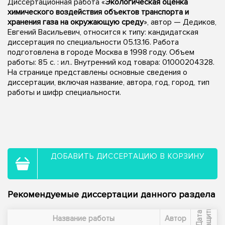
Диссертационная работа «
Экологическая оценка
химического воздействия объектов транспорта и
хранения газа на окружающую среду
», автор — Дедиков,
Евгений Васильевич, относится к типу: кандидатская
диссертация по специальности 05.13.16. Работа
подготовлена в городе Москва в 1998 году. Объем
работы: 85 с. : ил.. Внутренний код товара: 01000204328.
На странице представлены основные сведения о
диссертации, включая название, автора, год, город, тип
работы и шифр специальности.
ДОБАВИТЬ ДИССЕРТАЦИЮ В КОРЗИНУ
Рекомендуемые диссертации данного раздела
ы
Д
а
т
а
з
а
щ
и
т
Название работы
Автор