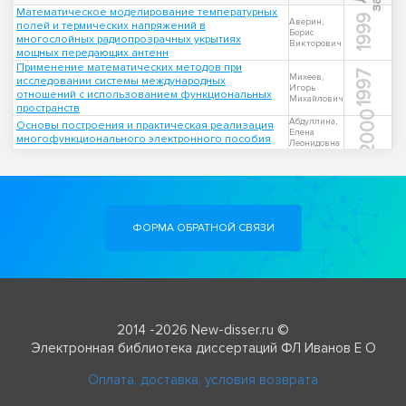
Математическое моделирование температурных
1999
Аверин,
полей и термических напряжений в
Борис
многослойных радиопрозрачных укрытиях
Викторович
мощных передающих антенн
Применение математических методов при
1997
Михеев,
исследовании системы международных
Игорь
отношений с использованием функциональных
Михайлович
пространств
2000
Абдуллина,
Основы построения и практическая реализация
Елена
многофункционального электронного пособия
Леонидовна
ФОРМА ОБРАТНОЙ СВЯЗИ
2014 -2026 New-disser.ru ©
Электронная библиотека диссертаций ФЛ Иванов Е О
Оплата, доставка, условия возврата