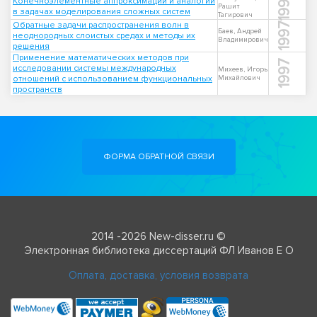
1999
Конечноэлементные аппроксимации и аналогии
Рашит
в задачах моделирования сложных систем
Тагирович
Обратные задачи распространения волн в
1997
Баев, Андрей
неоднородных слоистых средах и методы их
Владимирович
решения
Применение математических методов при
1997
исследовании системы международных
Михеев, Игорь
отношений с использованием функциональных
Михайлович
пространств
ФОРМА ОБРАТНОЙ СВЯЗИ
2014 -2026 New-disser.ru ©
Электронная библиотека диссертаций ФЛ Иванов Е О
Оплата, доставка, условия возврата