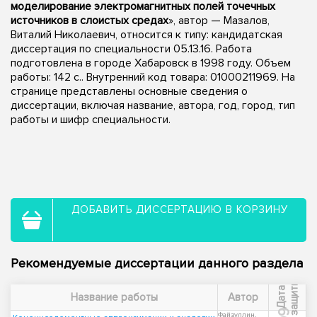
моделирование электромагнитных полей точечных
источников в слоистых средах
», автор — Мазалов,
Виталий Николаевич, относится к типу: кандидатская
диссертация по специальности 05.13.16. Работа
подготовлена в городе Хабаровск в 1998 году. Объем
работы: 142 с.. Внутренний код товара: 01000211969. На
странице представлены основные сведения о
диссертации, включая название, автора, год, город, тип
работы и шифр специальности.
ДОБАВИТЬ ДИССЕРТАЦИЮ В КОРЗИНУ
Рекомендуемые диссертации данного раздела
ы
Д
а
т
а
з
а
щ
и
т
Название работы
Автор
Файзуллин,