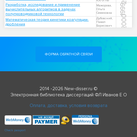
Юб оглы
Разработка, исследование и применение
1999
Мажорова,
вычислительных алгоритмов в задачах
Ольга
Семеновна
полупроводниковой технологии
2000
Дубовский,
Математическая теория кинетики коагуляции-
Павел
дробления
Борисович
ФОРМА ОБРАТНОЙ СВЯЗИ
2014 -2026 New-disser.ru ©
Электронная библиотека диссертаций ФЛ Иванов Е О
Оплата, доставка, условия возврата
Check passport