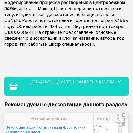
моделирование процесса растворения в центробежном
поле
», автор — Мишта, Павел Валерьевич, относится к
типу: кандидатская диссертация по специальности
05.13.16. Работа подготовлена в городе Волгоград в 1999
году. Объем работы: 124 с. : ил.. Внутренний код товара:
01000228941. На странице представлены основные
сведения о диссертации, включая название, автора, год,
город, тип работы и шифр специальности.
ДОБАВИТЬ ДИССЕРТАЦИЮ В КОРЗИНУ
Рекомендуемые диссертации данного раздела
ы
Д
а
т
а
з
а
щ
и
т
Название работы
Автор
2000
Эйниев,
Некоторые задачи оптимизации форм тонких
Эльчин Те
механических пластин