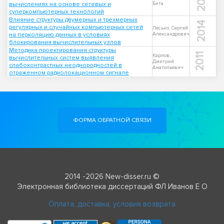
2012
вычислениях на основе сетевых и
Бита
суперкомпьютерных технологий
Влияние структуры двумерных и трехмерных
2014
регулярных и случайных компьютерных сетей
Лесько, Сергей
на перколяцию данных в условиях
Александрович
блокирования вычислительных узлов
Методика проектирования структуры
2011
Карпов,
вычислительных систем выявления
Дмитрий
слабоконтрастных неоднородностей в
Анатольевич
отраженном радиолокационном сигнале
ФОРМА ОБРАТНОЙ СВЯЗИ
2014 -2026 New-disser.ru ©
Электронная библиотека диссертаций ФЛ Иванов Е О
Оплата, доставка, условия возврата