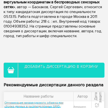
виртуальным координатам в беспроводных сенсорных
сетях
», автор — Баскаков, Сергей Сергеевич, относится
к типу: кандидатская диссертация по специальности
05.13.15. Работа подготовлена в городе Москва в 2011
году. Объем работы: 218 с. : ил.. Внутренний код товара:
01004938352. На странице представлены основные
сведения о диссертации, включая название, автора, год,
город, тип работы и шифр специальности.
ДОБАВИТЬ ДИССЕРТАЦИЮ В КОРЗИНУ
Рекомендуемые диссертации данного раздела
ы
Д
а
т
а
з
а
щ
и
т
Название работы
Автор
Оптимизация межресурсного обмена при
сборке данных в распределённых GRID-
Амиршахи