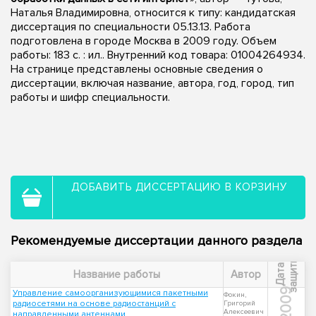
Наталья Владимировна, относится к типу: кандидатская
диссертация по специальности 05.13.13. Работа
подготовлена в городе Москва в 2009 году. Объем
работы: 183 с. : ил.. Внутренний код товара: 01004264934.
На странице представлены основные сведения о
диссертации, включая название, автора, год, город, тип
работы и шифр специальности.
ДОБАВИТЬ ДИССЕРТАЦИЮ В КОРЗИНУ
Рекомендуемые диссертации данного раздела
ы
Д
а
т
а
з
а
щ
и
т
Название работы
Автор
2009
Управление самоорганизующимися пакетными
Фокин,
радиосетями на основе радиостанций с
Григорий
Алексеевич
направленными антеннами