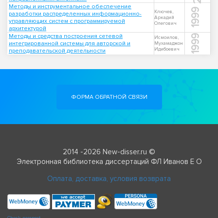
Методы и инструментальное обеспечение
1999
Ключев,
разработки распределенных информационно-
Аркадий
управляющих систем с программируемой
Олегович
архитектурой
Методы и средства построения сетевой
1999
Исмоилов,
интегрированной системы для авторской и
Мухамаджон
Идибоевич
преподавательской деятельности
ФОРМА ОБРАТНОЙ СВЯЗИ
2014 -2026 New-disser.ru ©
Электронная библиотека диссертаций ФЛ Иванов Е О
Оплата, доставка, условия возврата