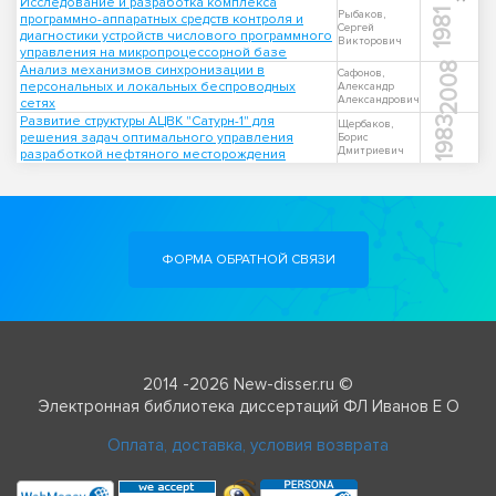
Исследование и разработка комплекса
1981
Рыбаков,
программно-аппаратных средств контроля и
Сергей
диагностики устройств числового программного
Викторович
управления на микропроцессорной базе
2008
Анализ механизмов синхронизации в
Сафонов,
персональных и локальных беспроводных
Александр
Александрович
сетях
Развитие структуры АЦВК "Сатурн-1" для
1983
Щербаков,
решения задач оптимального управления
Борис
Дмитриевич
разработкой нефтяного месторождения
ФОРМА ОБРАТНОЙ СВЯЗИ
2014 -2026 New-disser.ru ©
Электронная библиотека диссертаций ФЛ Иванов Е О
Оплата, доставка, условия возврата