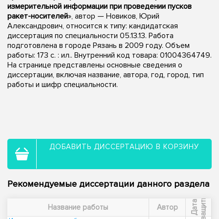
измерительной информации при проведении пусков
ракет-носителей
», автор — Новиков, Юрий
Александрович, относится к типу: кандидатская
диссертация по специальности 05.13.13. Работа
подготовлена в городе Рязань в 2009 году. Объем
работы: 173 с. : ил.. Внутренний код товара: 01004364749.
На странице представлены основные сведения о
диссертации, включая название, автора, год, город, тип
работы и шифр специальности.
ДОБАВИТЬ ДИССЕРТАЦИЮ В КОРЗИНУ
Рекомендуемые диссертации данного раздела
ы
Д
а
т
а
з
а
щ
и
т
Название работы
Автор