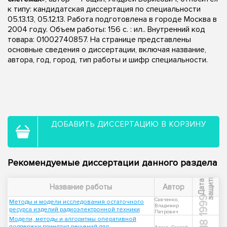
к типу: кандидатская диссертация по специальности
05.13.13, 05.12.13. Работа подготовлена в городе Москва в
2004 году. Объем работы: 156 с. : ил.. Внутренний код
товара: 01002740857. На странице представлены
основные сведения о диссертации, включая название,
автора, год, город, тип работы и шифр специальности.
ДОБАВИТЬ ДИССЕРТАЦИЮ В КОРЗИНУ
Рекомендуемые диссертации данного раздела
ы
Д
а
т
а
з
а
щ
и
т
Название работы
Автор
1999
Савченко,
Методы и модели исследования остаточного
Владимир
ресурса изделий радиоэлектронной техники
Петрович
Модели, методы и алгоритмы оперативной
поддержки принятия решений для