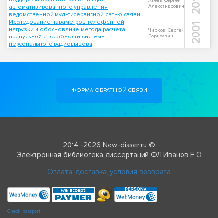
2018
Агеев, Сергей
автоматизированного управления
Александрович
ведомственной мультисервисной сетью связи
Исследование параметров телефонной
2001
нагрузки и обоснование метода расчета
Чирков, Сергей
пропускной способности системы
Борисович
персонального радиовызова
ФОРМА ОБРАТНОЙ СВЯЗИ
2014 -2026 New-disser.ru ©
Электронная библиотека диссертаций ФЛ Иванов Е О
Оплата, доставка, условия возврата
Check passport