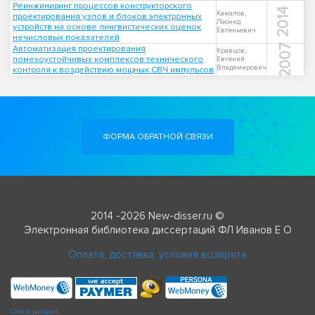
Реинжиниринг процессов конструкторского
2014
Камалов,
проектирования узлов и блоков электронных
Леонид
устройств на основе лингвистических оценок
Евгеньевич
нечисловых показателей
2007
Автоматизация проектирования
Кравцов,
помехоустойчивых комплексов технического
Евгений
Владимирович
контроля к воздействию мощных СВЧ импульсов
ФОРМА ОБРАТНОЙ СВЯЗИ
2014 -2026 New-disser.ru ©
Электронная библиотека диссертаций ФЛ Иванов Е О
Оплата, доставка, условия возврата
Check passport