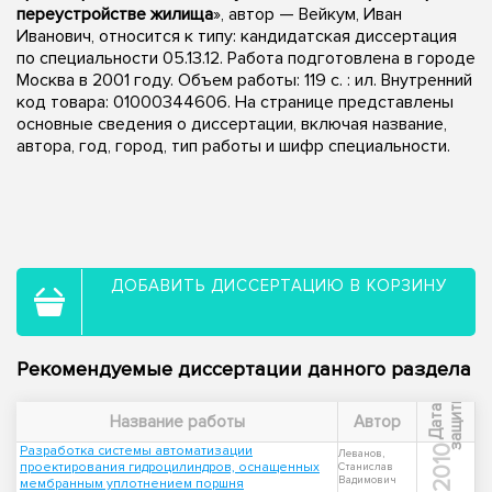
переустройстве жилища
», автор — Вейкум, Иван
Иванович, относится к типу: кандидатская диссертация
по специальности 05.13.12. Работа подготовлена в городе
Москва в 2001 году. Объем работы: 119 с. : ил. Внутренний
код товара: 01000344606. На странице представлены
основные сведения о диссертации, включая название,
автора, год, город, тип работы и шифр специальности.
ДОБАВИТЬ ДИССЕРТАЦИЮ В КОРЗИНУ
Рекомендуемые диссертации данного раздела
ы
Д
а
т
а
з
а
щ
и
т
Название работы
Автор
Разработка системы автоматизации
2010
Леванов,
проектирования гидроцилиндров, оснащенных
Станислав
Вадимович
мембранным уплотнением поршня