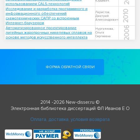
Юрьевич
использованием CALS-технологий
Исследование и разработка программного и
2010
Ларистов,
информационного обеспечений
Дмитрий
схемотехнических САПР со встроенным
Александрович
Интернет-браузером
2006
Автоматизированное проектирование
Нургаянова,
литейных жаропрочных никелевых сплавов на
Ольга
Сергеевна
основе методов искусственного интеллекта
ФОРМА ОБРАТНОЙ СВЯЗИ
2014 -2026 New-disser.ru ©
Электронная библиотека диссертаций ФЛ Иванов Е О
Оплата, доставка, условия возврата