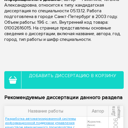
Александровна, относится к типу: кандидатская
диссертация по специальности 05.13.12. Работа
подготовлена в городе Санкт-Петербург в 2003 году.
Объем работы: 196 с. : ил.. Внутренний код товара:
01002616015. На странице представлены основные
сведения о диссертации, включая название, автора, год,
город, тип работы и шифр специальности.
ДОБАВИТЬ ДИССЕРТАЦИЮ В КОРЗИНУ
Рекомендуемые диссертации данного раздела
ы
Д
а
т
а
з
а
щ
и
т
Название работы
Автор
Разработка автоматизированной системы
2006
Журавлев,
информационной поддержки управления
Денис
качеством авиационного производства с