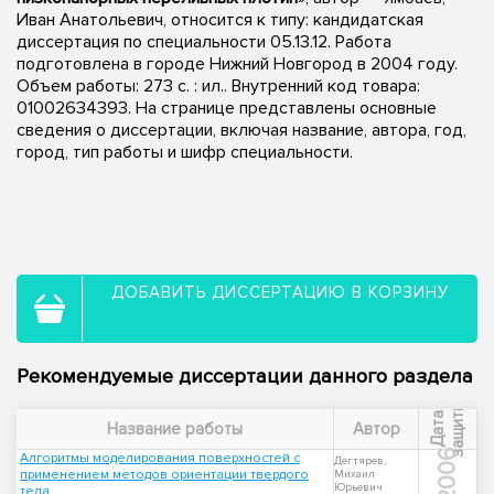
Иван Анатольевич, относится к типу: кандидатская
диссертация по специальности 05.13.12. Работа
подготовлена в городе Нижний Новгород в 2004 году.
Объем работы: 273 с. : ил.. Внутренний код товара:
01002634393. На странице представлены основные
сведения о диссертации, включая название, автора, год,
город, тип работы и шифр специальности.
ДОБАВИТЬ ДИССЕРТАЦИЮ В КОРЗИНУ
Рекомендуемые диссертации данного раздела
ы
Д
а
т
а
з
а
щ
и
т
Название работы
Автор
2006
Алгоритмы моделирования поверхностей с
Дегтярев,
применением методов ориентации твердого
Михаил
Юрьевич
тела