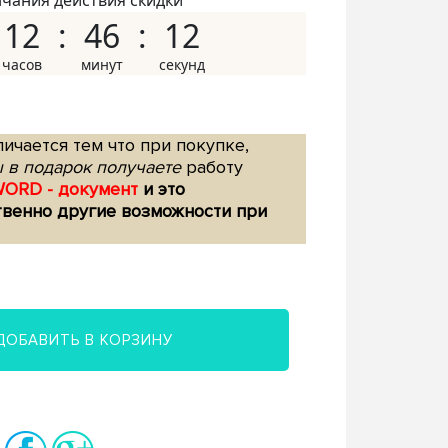
нчания действия скидки
12
46
11
ичается тем что при покупке,
 в подарок получаете
работу
WORD - документ
и это
твенно другие возможности при
ДОБАВИТЬ В КОРЗИНУ