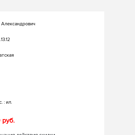
л Александрович
.13.12
атская
. : ил.
 руб.