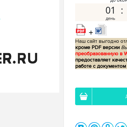
до око
01
+
Наш сайт выгодно отл
кроме PDF версии
Вы
преобразованную в 
предоставляет качес
работе с документом