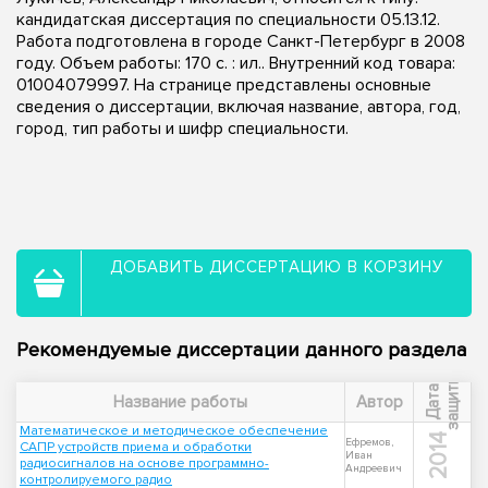
кандидатская диссертация по специальности 05.13.12.
Работа подготовлена в городе Санкт-Петербург в 2008
году. Объем работы: 170 с. : ил.. Внутренний код товара:
01004079997. На странице представлены основные
сведения о диссертации, включая название, автора, год,
город, тип работы и шифр специальности.
ДОБАВИТЬ ДИССЕРТАЦИЮ В КОРЗИНУ
Рекомендуемые диссертации данного раздела
ы
Д
а
т
а
з
а
щ
и
т
Название работы
Автор
Математическое и методическое обеспечение
2014
Ефремов,
САПР устройств приема и обработки
Иван
радиосигналов на основе программно-
Андреевич
контролируемого радио