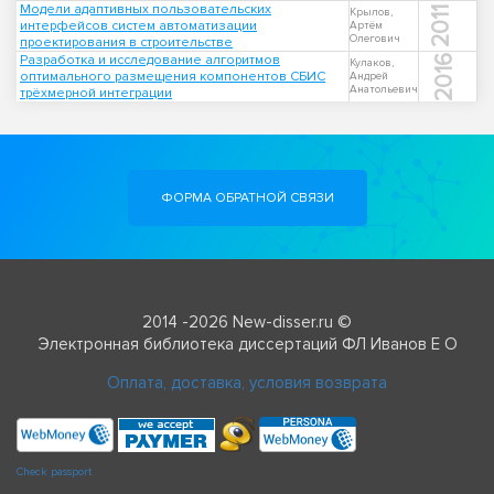
Модели адаптивных пользовательских
2011
Крылов,
интерфейсов систем автоматизации
Артём
Олегович
проектирования в строительстве
Разработка и исследование алгоритмов
2016
Кулаков,
оптимального размещения компонентов СБИС
Андрей
Анатольевич
трёхмерной интеграции
ФОРМА ОБРАТНОЙ СВЯЗИ
2014 -2026 New-disser.ru ©
Электронная библиотека диссертаций ФЛ Иванов Е О
Оплата, доставка, условия возврата
Check passport