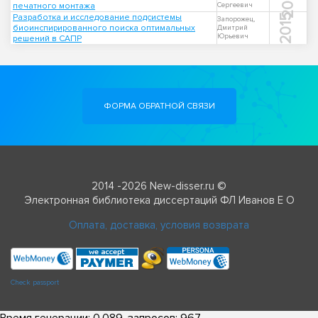
2005
печатного монтажа
Сергеевич
Разработка и исследование подсистемы
2015
Запорожец,
биоинспирированного поиска оптимальных
Дмитрий
Юрьевич
решений в САПР
ФОРМА ОБРАТНОЙ СВЯЗИ
2014 -2026 New-disser.ru ©
Электронная библиотека диссертаций ФЛ Иванов Е О
Оплата, доставка, условия возврата
Check passport