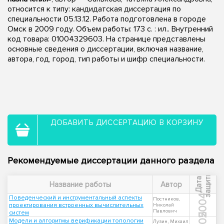
относится к типу: кандидатская диссертация по
специальности 05.13.12. Работа подготовлена в городе
Омск в 2009 году. Объем работы: 173 с. : ил.. Внутренний
код товара: 01004329603. На странице представлены
основные сведения о диссертации, включая название,
автора, год, город, тип работы и шифр специальности.
ДОБАВИТЬ ДИССЕРТАЦИЮ В КОРЗИНУ
Рекомендуемые диссертации данного раздела
ы
Д
а
т
а
з
а
щ
и
т
Название работы
Автор
2004
Поведенческий и инструментальный аспекты
Постников,
проектирования встроенных вычислительных
Николай
Павлович
систем
Модели и алгоритмы верификации топологии
Лузин, Михаил