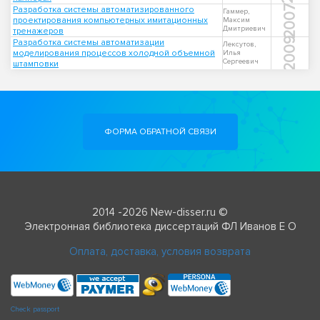
2007
Разработка системы автоматизированного
Гаммер,
проектирования компьютерных имитационных
Максим
Дмитриевич
тренажеров
2009
Разработка системы автоматизации
Лексутов,
моделирования процессов холодной объемной
Илья
Сергеевич
штамповки
ФОРМА ОБРАТНОЙ СВЯЗИ
2014 -2026 New-disser.ru ©
Электронная библиотека диссертаций ФЛ Иванов Е О
Оплата, доставка, условия возврата
Check passport