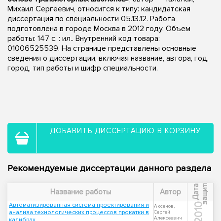
Михаил Сергеевич, относится к типу: кандидатская
диссертация по специальности 05.13.12. Работа
подготовлена в городе Москва в 2012 году. Объем
работы: 147 с. : ил.. Внутренний код товара:
01006525539. На странице представлены основные
сведения о диссертации, включая название, автора, год,
город, тип работы и шифр специальности.
ДОБАВИТЬ ДИССЕРТАЦИЮ В КОРЗИНУ
Рекомендуемые диссертации данного раздела
ы
Д
а
т
а
з
а
щ
и
т
Название работы
Автор
Автоматизированная система проектирования и
2010
Аксенов,
анализа технологических процессов прокатки в
Сергей
Алексеевич
калибрах