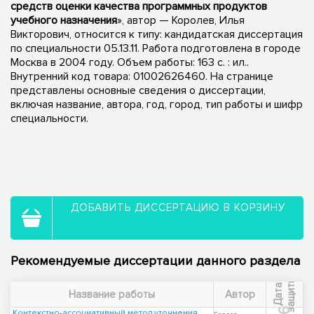
средств оценки качества программных продуктов
учебного назначения
», автор — Королев, Илья
Викторович, относится к типу: кандидатская диссертация
по специальности 05.13.11. Работа подготовлена в городе
Москва в 2004 году. Объем работы: 163 с. : ил..
Внутренний код товара: 01002626460. На странице
представлены основные сведения о диссертации,
включая название, автора, год, город, тип работы и шифр
специальности.
ДОБАВИТЬ ДИССЕРТАЦИЮ В КОРЗИНУ
Рекомендуемые диссертации данного раздела
ы
Д
а
т
а
з
а
щ
и
т
Название работы
Автор
Контекстно-ассоциативный метод уточнения