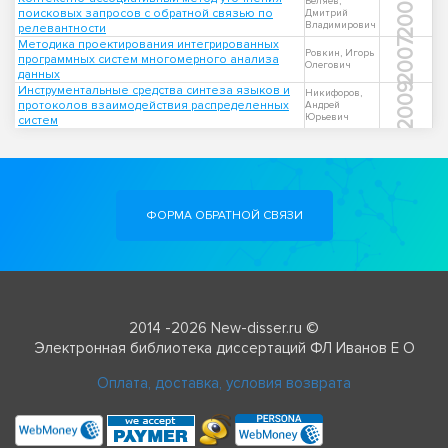
2006
Беляев,
поисковых запросов с обратной связью по
Дмитрий
Владимирович
релевантности
2007
Методика проектирования интегрированных
Ровкин, Игорь
программных систем многомерного анализа
Олегович
данных
2009
Инструментальные средства синтеза языков и
Никифоров,
протоколов взаимодействия распределенных
Андрей
Юрьевич
систем
ФОРМА ОБРАТНОЙ СВЯЗИ
2014 -2026 New-disser.ru ©
Электронная библиотека диссертаций ФЛ Иванов Е О
Оплата, доставка, условия возврата