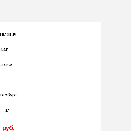
авлович
13.11
атская
тербург
. : ил.
 руб.