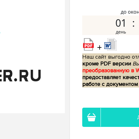
до око
01
+
Наш сайт выгодно отл
кроме PDF версии
Вы
преобразованную в 
предоставляет качес
работе с документом