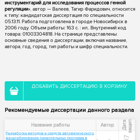
инструментарий для исследования процессов генной
регуляции
», автор — Валеев, Тагир Фаридович, относится
к типу: кандидатская диссертация по специальности
05.13.11. Работа подготовлена в городе Новосибирск в
2006 году. Объем работы: 163 с. : ил.. Внутренний код
товара: 01003304818. На странице представлены
основные сведения о диссертации, включая название,
автора, год, город, тип работы и шифр специальности.
ДОБАВИТЬ ДИССЕРТАЦИЮ В КОРЗИНУ
Рекомендуемые диссертации данного раздела
ы
Д
а
т
а
з
а
щ
и
т
Название работы
Автор
Разработка методов и средств автоматического
масштабирования параллельных программ в