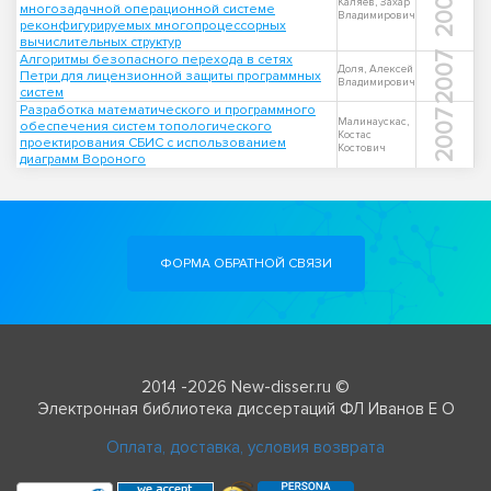
2007
Каляев, Захар
многозадачной операционной системе
Владимирович
реконфигурируемых многопроцессорных
вычислительных структур
2007
Алгоритмы безопасного перехода в сетях
Доля, Алексей
Петри для лицензионной защиты программных
Владимирович
систем
Разработка математического и программного
2007
Малинаускас,
обеспечения систем топологического
Костас
проектирования СБИС с использованием
Костович
диаграмм Вороного
ФОРМА ОБРАТНОЙ СВЯЗИ
2014 -2026 New-disser.ru ©
Электронная библиотека диссертаций ФЛ Иванов Е О
Оплата, доставка, условия возврата