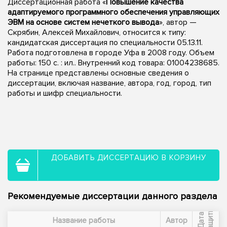
Диссертационная работа «
Повышение качества
адаптируемого программного обеспечения управляющих
ЭВМ на основе систем нечеткого вывода
», автор —
Скрябин, Алексей Михайлович, относится к типу:
кандидатская диссертация по специальности 05.13.11.
Работа подготовлена в городе Уфа в 2008 году. Объем
работы: 150 с. : ил.. Внутренний код товара: 01004238685.
На странице представлены основные сведения о
диссертации, включая название, автора, год, город, тип
работы и шифр специальности.
ДОБАВИТЬ ДИССЕРТАЦИЮ В КОРЗИНУ
Рекомендуемые диссертации данного раздела
ы
Д
а
т
а
з
а
щ
и
т
Название работы
Автор