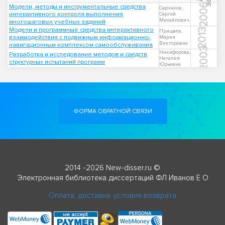
2006
Модели, методы и инструментальные средства
Садчиков,
интерактивного контроля выполнения
Сергей
Михайлович
многошаговых учебных заданий
Модели и программные средства интерактивного
2013
Прищепа,
взаимодействия с подвижным информационно-
Мария
Викторовна
навигационным комплексом самообслуживания
2003
Никифорова,
Разработка и исследование методов и средств
Наталия
структурных испытаний программ
Юрьевна
ФОРМА ОБРАТНОЙ СВЯЗИ
2014 -2026 New-disser.ru ©
Электронная библиотека диссертаций ФЛ Иванов Е О
Оплата, доставка, условия возврата